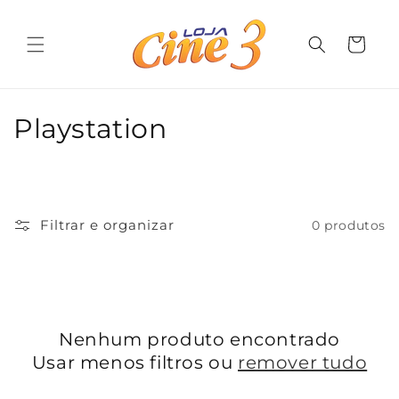
Pular
para o
conteúdo
Carrinho
C
Playstation
o
l
e
Filtrar e organizar
0 produtos
ç
ã
o
Nenhum produto encontrado
Usar menos filtros ou
remover tudo
: