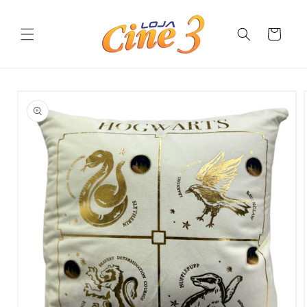
Pular
para o
conteúdo
Carrinho
Pular para
as
informações
do produto