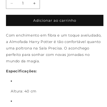
Diminuir
Aumentar
a
a
quantidade
quantidade
de
de
Adicionar ao carrinho
Almofada
Almofada
Harry
Harry
Com enchimento em fibra e um toque aveludado,
Potter
Potter
40x40cm
40x40cm
a Almofada Harry Potter é tão confortável quanto
Quadrada
Quadrada
uma poltrona na Sala Precisa. O aconchego
Castelo
Castelo
perfeito para sonhar com novas jornadas no
Hogwarts
Hogwarts
Casas
Casas
mundo da magia.
Escolas
Escolas
Especificações:
Altura: 40 cm