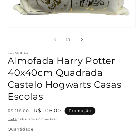
Abrir
mídia
1
de
1
/
5
na
janela
modal
LOJACINE3
Almofada Harry Potter
40x40cm Quadrada
Castelo Hogwarts Casas
Escolas
Preço
Preço
R$ 106,00
R$ 118,00
Promoção
normal
promocional
Frete
calculado no checkout.
Quantidade
Quantidade