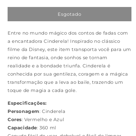
a
a
quantidade
quantidade
de
de
Esgotado
Copo
Copo
Cinderela
Cinderela
Entre no mundo mágico dos contos de fadas com
Princesas
Princesas
Com
Com
a encantadora Cinderela! Inspirado no clássico
Canudo
Canudo
filme da Disney, este item transporta você para um
Tampa
Tampa
reino de fantasia, onde sonhos se tornam
Antivazamento
Antivazamento
360ml
360ml
realidade e a bondade triunfa. Cinderela é
conhecida por sua gentileza, coragem e a mágica
transformação que a leva ao baile, trazendo um
toque de magia a cada gole.
Especificações:
Personagem
: Cinderela
Cores
: Vermelho e Azul
Capacidade
: 360 ml
Canudo fácil de usar, dobrável e fácil de limpar