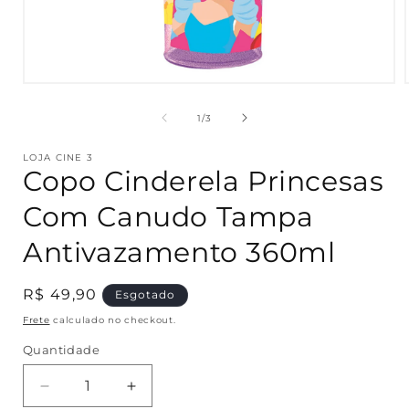
Abrir
mídia
1
de
1
/
3
na
janela
modal
LOJA CINE 3
Copo Cinderela Princesas
Com Canudo Tampa
Antivazamento 360ml
Preço
R$ 49,90
Esgotado
normal
Frete
calculado no checkout.
Quantidade
Quantidade
Diminuir
Aumentar