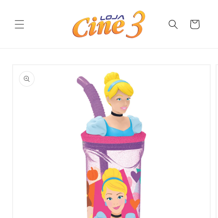
Pular
para o
conteúdo
Carrinho
Pular para
as
informações
do produto